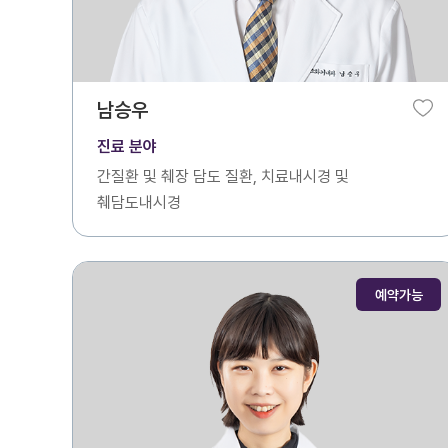
남승우
진료 분야
간질환 및 췌장 담도 질환, 치료내시경 및
췌담도내시경
예약가능