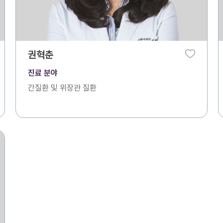
권혁춘
진료 분야
간질환 및 위장관 질환