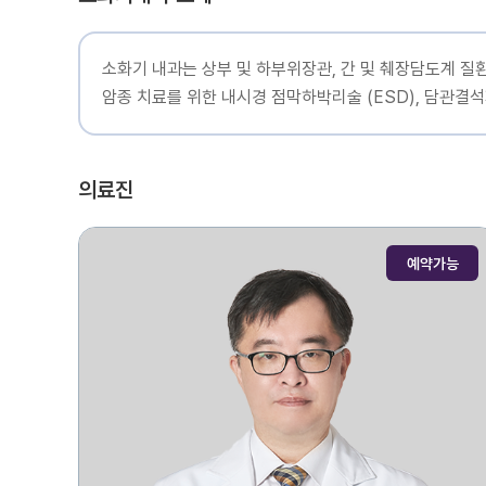
소화기 내과는 상부 및 하부위장관, 간 및 췌장담도계 
암종 치료를 위한 내시경 점막하박리술 (ESD), 담관결석
의료진
예약가능