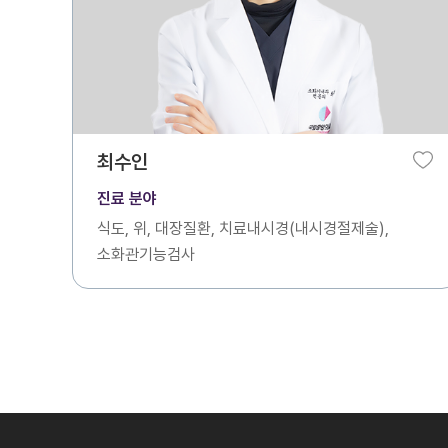
최수인
진료 분야
식도, 위, 대장질환, 치료내시경(내시경절제술),
소화관기능검사