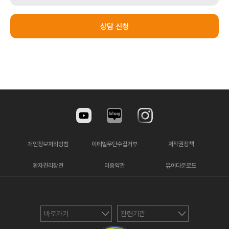
상법 등 법령의 규정에 의하여 보존할 필요성이 있는
경우에는 귀하의 개인 정보를 보유할 수 있습니다.
상담 신청
동의를 거부할 권리
귀하는 홈페이지 회원 개인정보 수집에 대해 거부할 수
있는 권리가 있습니다.
다만, 수집하는 개인정보는 원활한 서비스 제공을 위해
필요한 최소한의 기본정보로서, 동의를 거부하실 경우
온라인 회원서비스를 받으실 수 없습니다.
하지만 전화(1588-1775)나 내원을 통해 서비스를
개인정보처리방침
이메일무단수집거부
저작권정책
받으실 수 있습니다.
환자권리장전
이용약관
뷰어다운로드
바로가기
관련기관