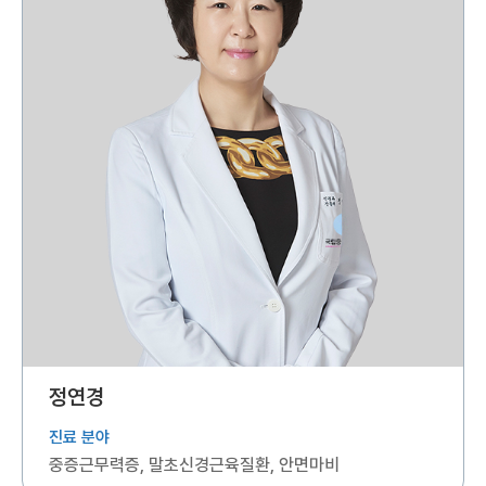
정연경
진료 분야
중증근무력증, 말초신경근육질환, 안면마비