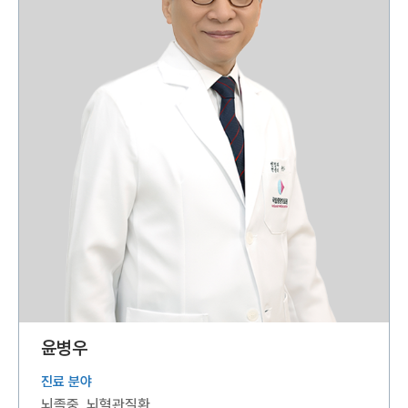
윤병우
진료 분야
뇌졸중, 뇌혈관질환