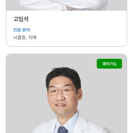
고임석
진료 분야
뇌졸중, 치매
예약가능