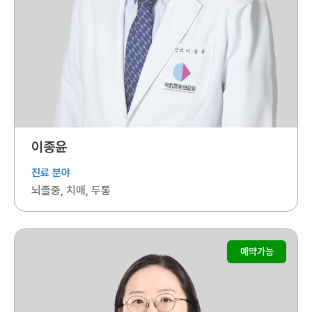
이종윤
진료 분야
뇌졸중, 치매, 두통
예약가능