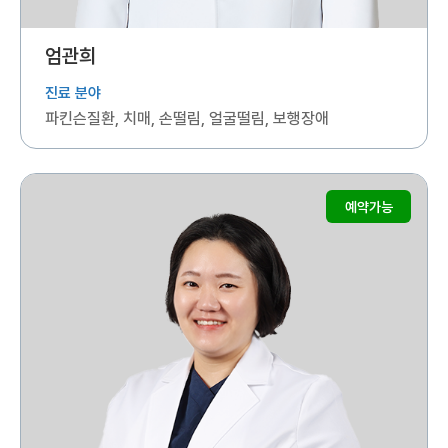
엄관희
진료 분야
파킨슨질환, 치매, 손떨림, 얼굴떨림, 보행장애
예약가능