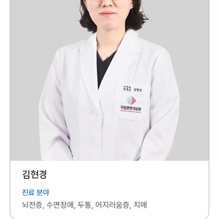
김현경
진료 분야
뇌전증, 수면장애, 두통, 어지러움증, 치매