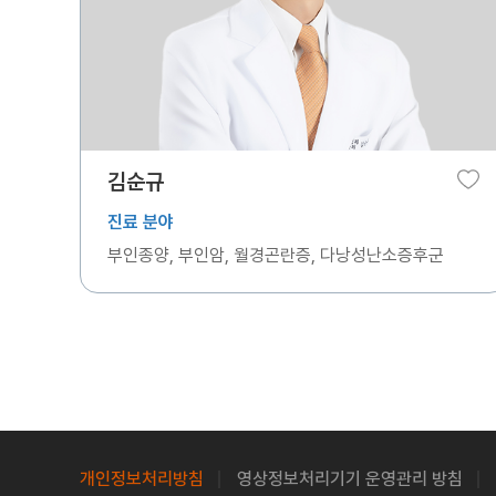
김순규
진료 분야
부인종양, 부인암, 월경곤란증, 다낭성난소증후군
개인정보처리방침
영상정보처리기기 운영관리 방침