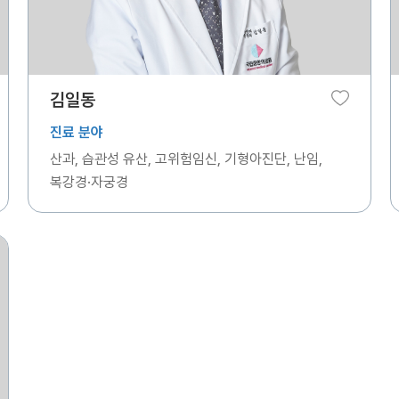
김일동
진료 분야
산과, 습관성 유산, 고위험임신, 기형아진단, 난임,
복강경·자궁경