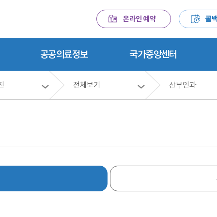
온라인 예약
콜백
공공의료정보
국가중앙센터
진
전체보기
산부인과