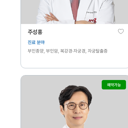
주성홍
진료 분야
부인종양, 부인암, 복강경·자궁경, 자궁탈출증
예약가능