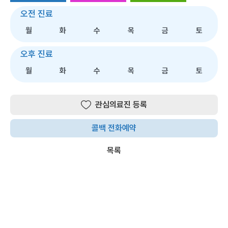
진료 모양 : 동그라미
전문센터 모양 : 네모
클리닉 모양 : 세모
오전 진료
월
화
수
목
금
토
오후 진료
월
화
수
목
금
토
관심의료진 등록
콜백 전화예약
목록