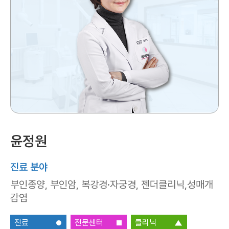
윤정원
진료 분야
부인종양, 부인암, 복강경·자궁경, 젠더클리닉,성매개
감염
진료
전문센터
클리닉