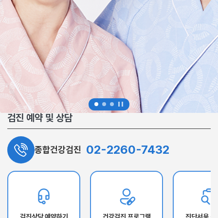
검진 예약 및 상담
02-2260-7432
종합건강검진
검진상담 예약하기
건강검진 프로그램
진단서용 건