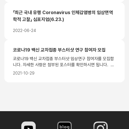
거하여 연구설비의 분양 신청부터 최종 사용까지의 흐름을 정
리한 것입니다. ■문의처 ‑중개연구센터 이화진 ☎ 02)2276
「최근 국내 유행 Coronavirus 인체감염병의 임상면역
2322
학적 고찰」 심포지엄(6.23.)
2022-06-24
코로나19 백신 교차접종 부스터샷 연구 참여자 모집
코로나19 백신 교차접종 부스터샷 임상연구 참여자를 모집합
니다. 자세한 사항은 첨부된 포스터를 확인하시면 됩니다. ▶
연구명: 고령층 및 요양병원 입원 고령층을 대상으로 한 코로
2021-10-29
나19 백신 추가접종(부스터샷) 연구 ▶참여대상 - 건강한 또
는 조절되는 경증/중등증 만성질환을 가진 60세 이상 어른 -
화이자 또는 아스트라제네카 코로나19 백신을 두 차례 모두
접종한 지 적어도 5~6개월이 지난 사람 (1차와 2차를 서로
다른 백신으로 접종한 경우 제외) - 연구의사가 판단하기에
연구에 참여하지 못할 건강 문제가 없는 사람 ▶모집기간: 20
21.10.15.~2022.01.31. ▶문의: 02-6260-3180(국립중앙
의료원 감염병연구개발팀)