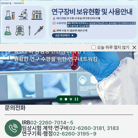
공공보건의료연구소
감염병연구
신종 감염병, 고위험 감염병 등 위기대응에 관련된 임
오늘 하루 열지 않기
상연구와 감염병 전반의 의학연구
원활한 연구 수행을 위한 연구네트워킹
문의전화
IRB
02-2260-7014~5
임상시험 계약·연구비
02-6260-3181, 3183
연구기획·행정
02-6260-3195~9