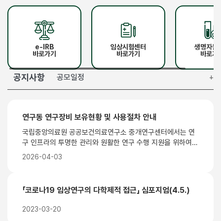
e-IRB
임상시험센터
생명자원
바로가기
바로가기
바로가
공지사항
공모일정
+
연구동 연구장비 보유현황 및 사용절차 안내
국립중앙의료원 공공보건의료연구소 중개연구센터에서는 연
구 인프라의 투명한 관리와 원활한 연구 수행 지원을 위하여,
현재 연구동 내 설치·보관 중인 연구장비 목록을 아래와 같이
2026-04-03
공개합니다. (2026년 4월 15일 기준) 연구동 내 보유 중인 연
구장비 정보 확인 및 장비 사용을 원하는 연구자께서는 게시글
과 첨부된 파일을 참고하여 주시기 바랍니다. ■보유장비 현황
「코로나19 임상연구의 다학제적 접근」 심포지엄(4.5.)
‑대상범위: 연구동 내 주요 연구용 장비 전체 ‑세부내역: 연
구장비 보유현황(첨부1.) 참고 ■연구시설 및 장비 사용절차
2023-03-20
안내 *본 가이드는 ‘공공보건의료연구소 설비 운영지침’에 근