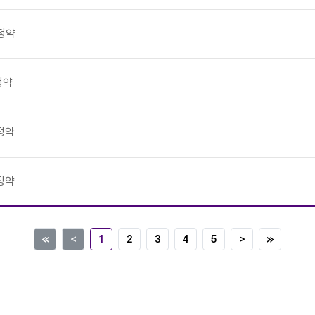
정약
정약
정약
정약
≪
＜
1
2
3
4
5
＞
≫