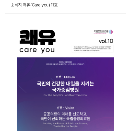
소식지 쾌유(Care you) 11호