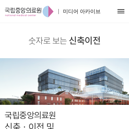
미디어 아카이브
신축이전
숫자로 보는
국립중앙의료원
신축ㆍ이전 및