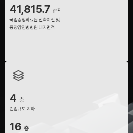
41,815.7
㎡
국립중앙의료원 신축이전 및
중앙감염병병원 대지면적
4
층
건립규모 지하
16
층