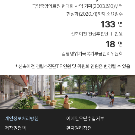
국립중앙의료원 현대화 사업 기획(2003.6.10)부터
현실화(2020.7.1)까지 소요일수
133
명
신축이전 건립추진단TF 인원
18
명
감염병위기극복기부금관리위원회
* 신축이전 건립추진단TF 인원 및 위원회 인원은 변경될 수 있음
개인정보처리방침
이메일무단수집거부
저작권정책
환자권리장전