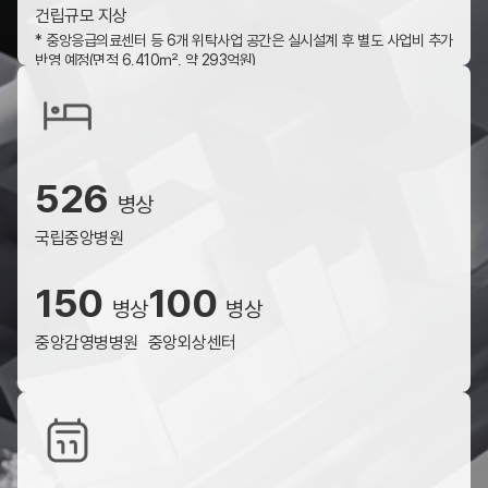
건립규모 지상
* 중앙응급의료센터 등 6개 위탁사업 공간은 실시설계 후 별도 사업비 추가
반영 예정(면적 6,410㎡, 약 293억원)
526
병상
국립중앙병원
150
100
병상
병상
중앙감영병병원
중앙외상센터