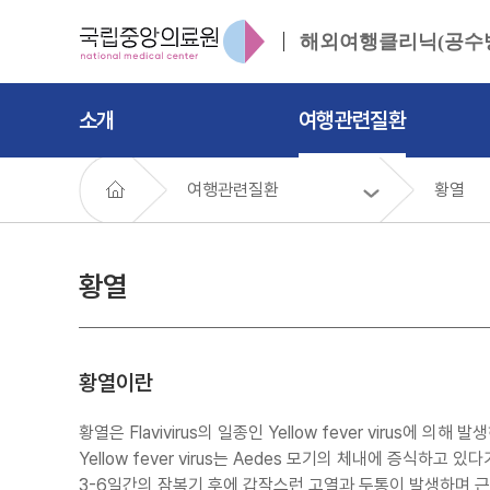
해외여행클리닉(공수
소개
여행관련질환
여행관련질환
황열
황열
황열이란
황열은 Flavivirus의 일종인 Yellow fever virus에 
Yellow fever virus는 Aedes 모기의 체내에 증
3-6일간의 잠복기 후에 갑작스런 고열과 두통이 발생하며 근