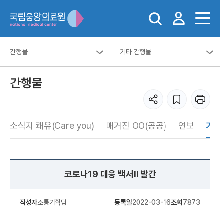
간행물
기타 간행물
간행물
소식지 쾌유(Care you)
매거진 OO(공공)
연보
기타
코로나19 대응 백서Ⅱ 발간
작성자
소통기획팀
등록일
2022-03-16
조회
7873