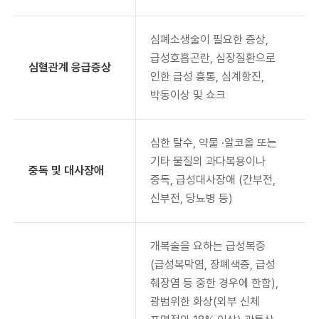
심폐소생술이 필요한 증상,
급성호흡곤란, 심장질환으로
심혈관계 응급증상
인한 급성 흉통, 심계항진,
박동이상 및 쇼크
심한 탈수, 약물 ·알코올 또는
기타 물질의 과다복용이나
중독 및 대사장애
중독, 급성대사장애 (간부전,
신부전, 당뇨병 등)
개복술을 요하는 급성복증
(급성복막염, 장폐색증, 급성
췌장염 등 중한 경우에 한함),
광범위한 화상(외부 신체