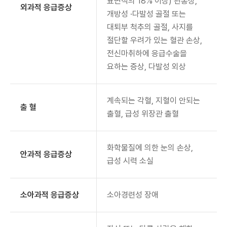
표면적의 18% 이상) 관통상,
외과적 응급증상
개방성 ·다발성 골절 또는
대퇴부 척추의 골절, 사지를
절단할 우려가 있는 혈관 손상,
전신마취하에 응급수술을
요하는 증상, 다발성 외상
계속되는 각혈, 지혈이 안되는
출 혈
출혈, 급성 위장관 출혈
화학물질에 의한 눈의 손상,
안과적 응급증상
급성 시력 소실
소아과적 응급증상
소아경련성 장애