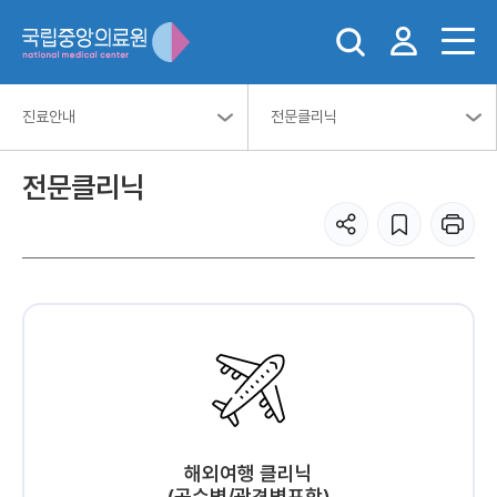
진료안내
전문클리닉
전문클리닉
해외여행 클리닉
(공수병/광견병포함)