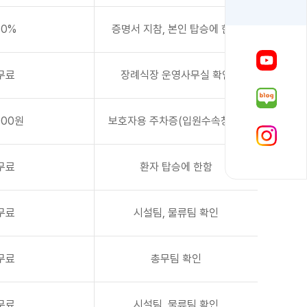
50%
증명서 지참, 본인 탑승에 한함
무료
장례식장 운영사무실 확인
000원
보호자용 주차증(입원수속창구)
무료
환자 탑승에 한함
무료
시설팀, 물류팀 확인
무료
총무팀 확인
무료
시설팀, 물류팀 확인