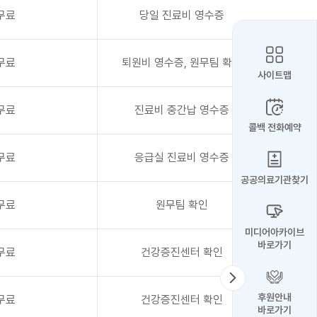
무료
당일 진료비 영수증
무료
퇴원비 영수증, 원무팀 확인
사이트맵
무료
진료비 중간납 영수증
콜백 전화예약
무료
응급실 진료비 영수증
공공의료기관찾기
무료
원무팀 확인
미디어아카이브
바로가기
무료
건강증진센터 확인
후원안내
무료
건강증진센터 확인
바로가기